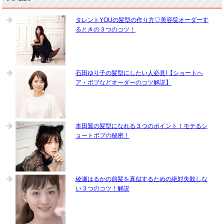
タレントYOUの髪型の作り方♡美容院オーダーす
るときの３つのコツ！
石田ゆり子の髪型にしたい人必見!【ショートヘ
ア・ボブなどオーダーのコツ解説】
本田翼の髪型になれる３つのポイント！モテるシ
ョートボブの秘密！
綾瀬はるかの前髪を真似するための絶対失敗しな
い３つのコツ！解説