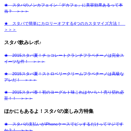
★ スタバのノンカフェイン「デカフェ」に美容効果あるって本
当？ ＞＞＞
★ スタバで簡単にカロリーオフする4つのカスタマイズ方法！
＞＞＞
スタバ飲みレポ♪
★ 2015スタバ夏！チョコレートクランチフラペチーノは完全ス
イーツな件！ ＞＞＞
★ 2015スタバ夏！ストロベリークリームフラペチーノは高級な
アレだ！ ＞＞＞
★ 2015スタバ春！初のヨーグルト味これはヤバい！売り切れ必
至！！ ＞＞＞
ほかにもあるよ！スタバの楽しみ方特集
★ スタバの支払いがiPhoneケースでピッするだけってマジです
か？！ ＞＞＞