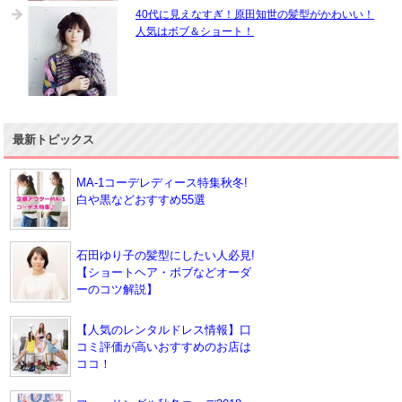
40代に見えなすぎ！原田知世の髪型がかわいい！
人気はボブ＆ショート！
最新トピックス
MA-1コーデレディース特集秋冬!
白や黒などおすすめ55選
石田ゆり子の髪型にしたい人必見!
【ショートヘア・ボブなどオーダ
ーのコツ解説】
【人気のレンタルドレス情報】口
コミ評価が高いおすすめのお店は
ココ！