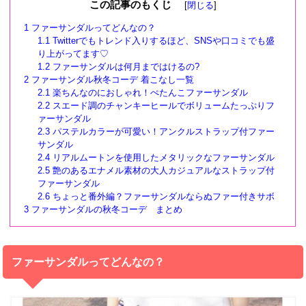
この記事のもくじ
[
閉じる
]
1
ファーサンダルってどんなの？
1.1
Twitterでもトレンド入りするほど、SNSや口コミでも盛
り上がってます♡
1.2
ファーサンダルは何月まではけるの?
2
ファーサンダル秋冬コーデ 着こなし一覧
2.1
楽ちんなのにおしゃれ！ぺたんこファーサンダル
2.2
スエード調のチャンキーヒールでボリュームたっぷりフ
ァーサンダル
2.3
パステルカラーが可愛い！アンクルストラップ付ファー
サンダル
2.4
リアルムートンを使用したメタリックなファーサンダル
2.5
艶のあるエナメル素材の大人カジュアルなストラップ付
ファーサンダル
2.6
ちょっと番外編？ファーサンダルならぬファー付きサボ
3
ファーサンダルの秋冬コーデ まとめ
ファーサンダルってどんなの？