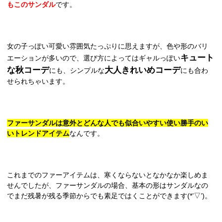
もこのサンダル
です。
女の子っぽい可愛い雰囲気たっぷりに思えますが、色や形のバリ
キュート
エーションが多いので、選び方によってはギャルっぽい
な秋コーデ
大人きれいめコーデ
にも、シンプルな
にも合わ
せられちゃいます。
ファーサンダルは意外とどんな人でも似合いやすい使い勝手のい
いトレンドアイテム
なんです。
これまでのファーアイテムは、寒くならないとなかなか楽しめま
せんでしたが、ファーサンダルの場合、基本の形はサンダルなの
でまだ残暑が残る季節からでも素足ではくことができます(*’▽’)。