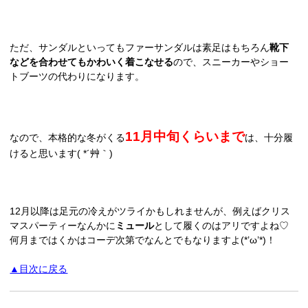
ただ、サンダルといってもファーサンダルは素足はもちろん
靴下
などを合わせてもかわいく着こなせる
ので、スニーカーやショー
トブーツの代わりになります。
11月中旬くらいまで
なので、本格的な冬がくる
は、十分履
けると思います( *´艸｀)
12月以降は足元の冷えがツライかもしれませんが、例えばクリス
マスパーティーなんかに
ミュール
として履くのはアリですよね♡
何月まではくかはコーデ次第でなんとでもなりますよ(*’ω’*)！
▲目次に戻る