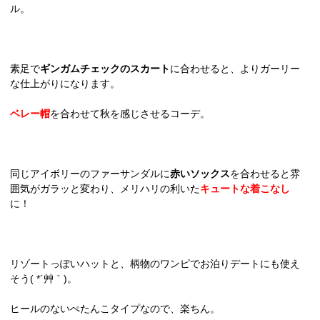
ル。
素足で
ギンガムチェックのスカート
に合わせると、よりガーリー
な仕上がりになります。
ベレー帽
を合わせて秋を感じさせるコーデ。
同じアイボリーのファーサンダルに
赤いソックス
を合わせると雰
囲気がガラッと変わり、メリハリの利いた
キュートな着こなし
に！
リゾートっぽいハットと、柄物のワンピでお泊りデートにも使え
そう( *´艸｀)。
ヒールのないぺたんこタイプなので、楽ちん。