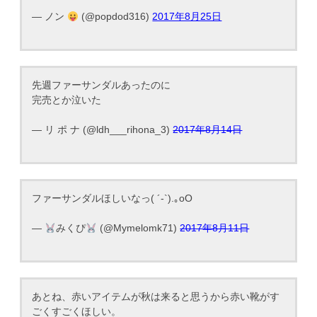
— ノン
(@popdod316)
2017年8月25日
先週ファーサンダルあったのに
完売とか泣いた
— リ ポ ナ (@ldh___rihona_3)
2017年8月14日
ファーサンダルほしいなっ( ´-`).｡oO
—
みくぴ
(@Mymelomk71)
2017年8月11日
あとね、赤いアイテムが秋は来ると思うから赤い靴がす
ごくすごくほしい。