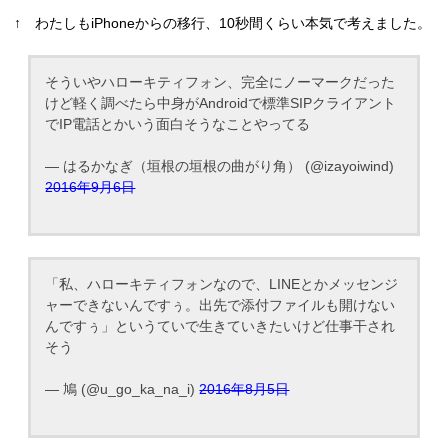
↑ わたしもiPhoneからの移行、10秒間くらい本気で考えました。
そういやハローキティフォン、完全にノーマークだった
けど軽く調べたら中身がAndroidで標準SIPクライアント
でIP電話とかいう面白そうなことやってる
— はるかなぎ（垣根の垣根の曲がり角） (@izayoiwind)
2016年9月6日
「私、ハローキティフォンなので、LINEとかメッセンジ
ャーできないんですぅ。出先で添付ファイルも開けない
んですぅ」というていで生きていきたいけど仕事干され
そう
— 鳩 (@u_go_ka_na_i)
2016年8月5日