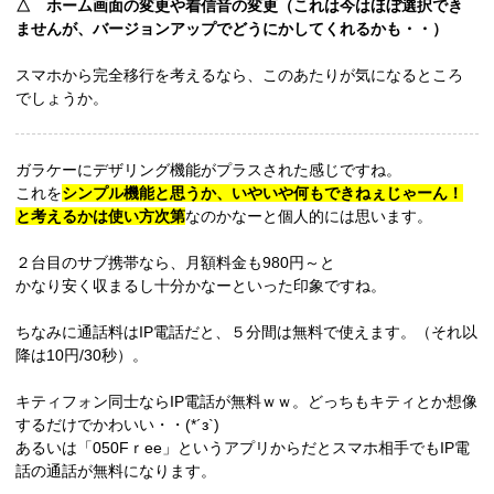
△ ホーム画面の変更や着信音の変更（これは今はほぼ選択でき
ませんが、バージョンアップでどうにかしてくれるかも・・）
スマホから完全移行を考えるなら、このあたりが気になるところ
でしょうか。
ガラケーにデザリング機能がプラスされた感じですね。
これを
シンプル機能と思うか、いやいや何もできねぇじゃーん！
と考えるかは使い方次第
なのかなーと個人的には思います。
２台目のサブ携帯なら、月額料金も980円～と
かなり安く収まるし十分かなーといった印象ですね。
ちなみに通話料はIP電話だと、５分間は無料で使えます。（それ以
降は10円/30秒）。
キティフォン同士ならIP電話が無料ｗｗ。どっちもキティとか想像
するだけでかわいい・・(*´з`)
あるいは「050Fｒee」というアプリからだとスマホ相手でもIP電
話の通話が無料になります。