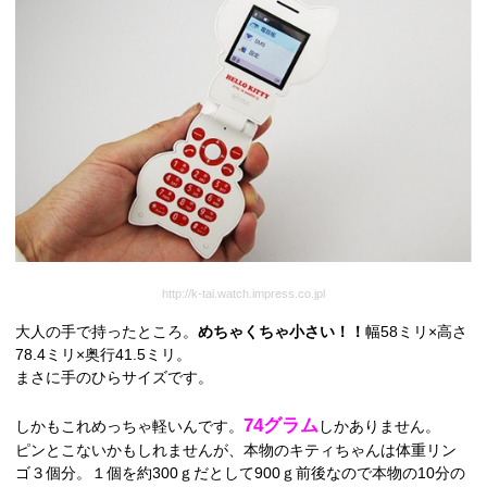
http://k-tai.watch.impress.co.jpl
大人の手で持ったところ。
めちゃくちゃ小さい！！
幅58ミリ×高さ
78.4ミリ×奥行41.5ミリ。
まさに手のひらサイズです。
74グラム
しかもこれめっちゃ軽いんです。
しかありません。
ピンとこないかもしれませんが、本物のキティちゃんは体重リン
ゴ３個分。１個を約300ｇだとして900ｇ前後なので本物の10分の