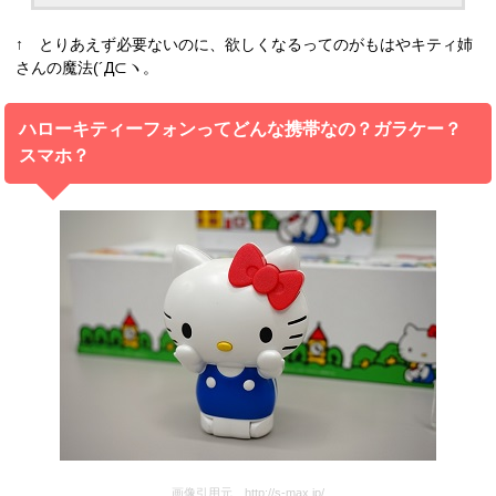
↑ とりあえず必要ないのに、欲しくなるってのがもはやキティ姉
さんの魔法(´Д⊂ヽ。
ハローキティーフォンってどんな携帯なの？ガラケー？
スマホ？
画像引用元 http://s-max.jp/