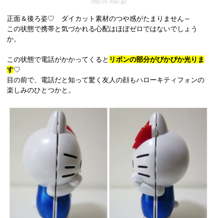
http://s-max.jp/
正面＆後ろ姿♡ ダイカット素材のつや感がたまりません～
この状態で携帯と気づかれる心配はほぼゼロではないでしょう
か。
この状態で電話がかかってくると
リボンの部分がぴかぴか光りま
す
♡
目の前で、電話だと知って驚く友人の顔もハローキティフォンの
楽しみのひとつかと。