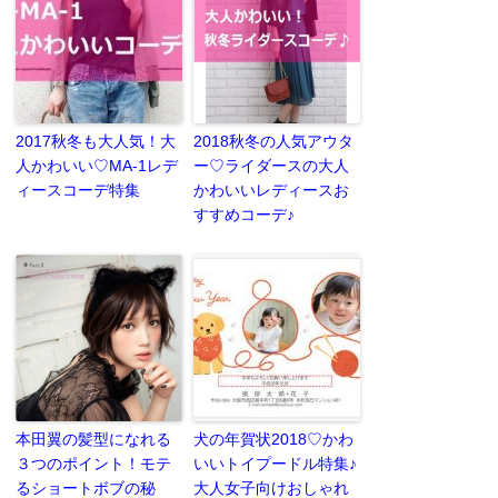
2017秋冬も大人気！大
2018秋冬の人気アウタ
人かわいい♡MA-1レデ
ー♡ライダースの大人
ィースコーデ特集
かわいいレディースお
すすめコーデ♪
本田翼の髪型になれる
犬の年賀状2018♡かわ
３つのポイント！モテ
いいトイプードル特集♪
るショートボブの秘
大人女子向けおしゃれ